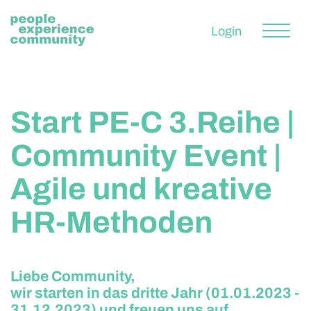
Home
Login
People
Experience
Start PE-C 3.Reihe |
Community Event |
Community
Agile und kreative
Blog
HR-Methoden
Events
Über uns
Liebe Community,
wir starten in das dritte Jahr (01.01.2023 -
31.12.2023) und freuen uns auf